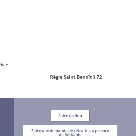
e. »
Règle Saint Benoît § 72
Faire un don
Faire une demande de retraite au prieuré
de Béthanie