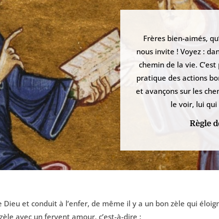
Frères bien-aimés, qu
nous invite ! Voyez : d
chemin de la vie. C’est
pratique des actions bo
et avançons sur les che
le voir, lui 
Règle d
ieu et conduit à l’enfer, de même il y a un bon zèle qui éloigne
zèle avec un fervent amour, c’est-à-dire :