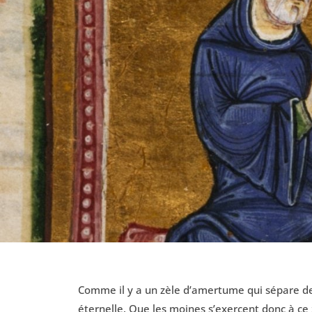
Comme il y a un zèle d’amertume qui sépare de D
éternelle. Que les moines s’exercent donc à ce 