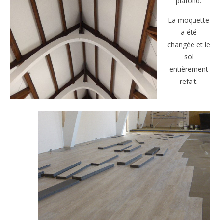
plafond.
La moquette
a été
changée et le
sol
entièrement
refait.