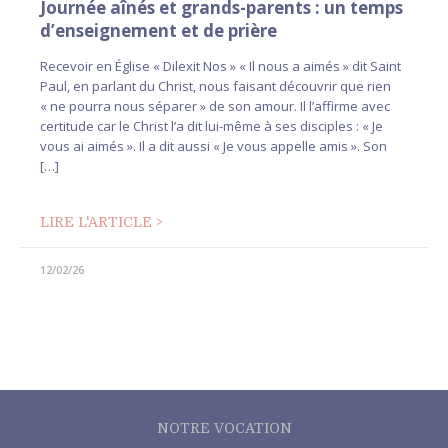
Journée aînés et grands-parents : un temps
d’enseignement et de prière
Recevoir en Église « Dilexit Nos » « Il nous a aimés » dit Saint
Paul, en parlant du Christ, nous faisant découvrir que rien
« ne pourra nous séparer » de son amour. Il l’affirme avec
certitude car le Christ l’a dit lui-même à ses disciples : « Je
vous ai aimés ». Il a dit aussi « Je vous appelle amis ». Son
[…]
LIRE L'ARTICLE >
12/02/26
NOTRE VOCATION