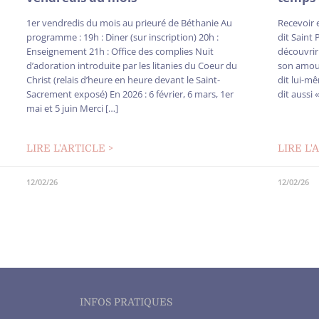
1er vendredis du mois au prieuré de Béthanie Au
Recevoir e
programme : 19h : Diner (sur inscription) 20h :
dit Saint 
Enseignement 21h : Office des complies Nuit
découvrir
d’adoration introduite par les litanies du Coeur du
son amour.
Christ (relais d’heure en heure devant le Saint-
dit lui-mê
Sacrement exposé) En 2026 : 6 février, 6 mars, 1er
dit aussi 
mai et 5 juin Merci […]
LIRE L'ARTICLE >
LIRE L'
12/02/26
12/02/26
INFOS PRATIQUES