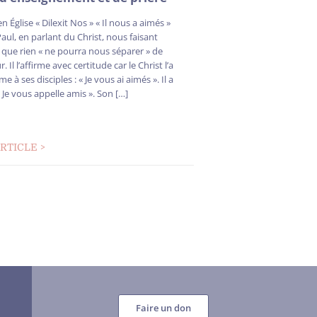
n Église « Dilexit Nos » « Il nous a aimés »
Paul, en parlant du Christ, nous faisant
 que rien « ne pourra nous séparer » de
 Il l’affirme avec certitude car le Christ l’a
me à ses disciples : « Je vous ai aimés ». Il a
« Je vous appelle amis ». Son […]
ARTICLE >
Faire un don