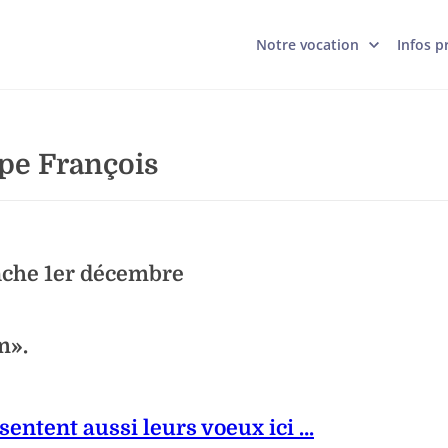
Notre vocation
Infos p
pe François
nche 1er décembre
m».
entent aussi leurs voeux ici …