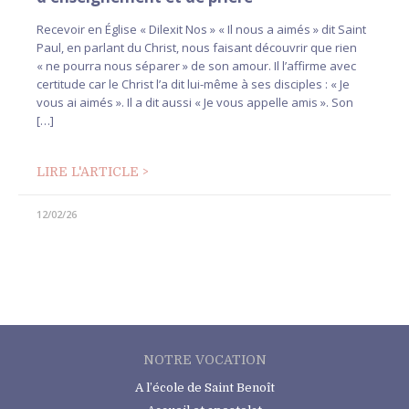
Recevoir en Église « Dilexit Nos » « Il nous a aimés » dit Saint
Paul, en parlant du Christ, nous faisant découvrir que rien
« ne pourra nous séparer » de son amour. Il l’affirme avec
certitude car le Christ l’a dit lui-même à ses disciples : « Je
vous ai aimés ». Il a dit aussi « Je vous appelle amis ». Son
[…]
LIRE L'ARTICLE >
12/02/26
NOTRE VOCATION
A l’école de Saint Benoît